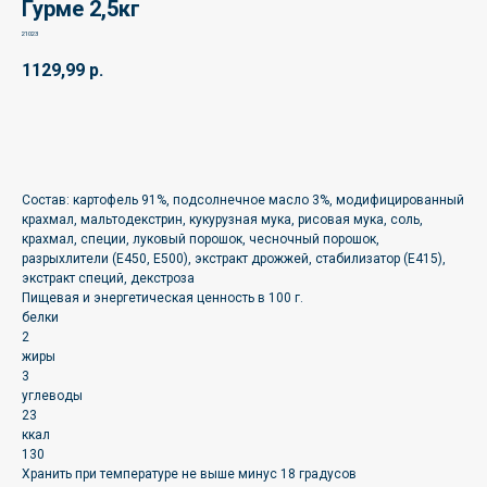
Гурме 2,5кг
21023
1129,99
р.
🛒
Состав: картофель 91%, подсолнечное масло 3%, модифицированный
крахмал, мальтодекстрин, кукурузная мука, рисовая мука, соль,
крахмал, специи, луковый порошок, чесночный порошок,
разрыхлители (Е450, Е500), экстракт дрожжей, стабилизатор (Е415),
экстракт специй, декстроза
Пищевая и энергетическая ценность в 100 г.
белки
2
жиры
3
углеводы
23
ккал
130
Хранить при температуре не выше минус 18 градусов