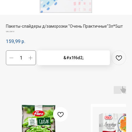
Пакеты-слайдеры д/заморозки "Очень Практичные"3л*5шт
SKU:
20618
159,99
р.
&#x1f6d2;