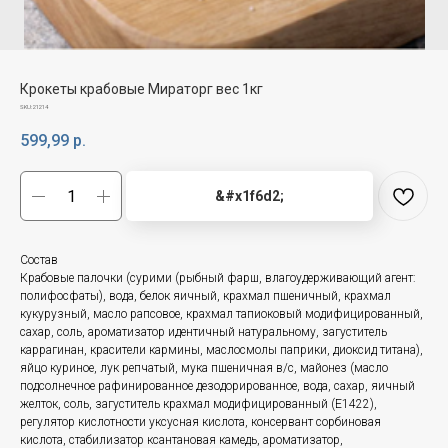
Крокеты крабовые Мираторг вес 1кг
SKU:
21214
599,99
р.
&#x1f6d2;
Состав
Крабовые палочки (сурими (рыбный фарш, влагоудерживающий агент:
полифосфаты), вода, белок яичный, крахмал пшеничный, крахмал
кукурузный, масло рапсовое, крахмал тапиоковый модифицированный,
сахар, соль, ароматизатор идентичный натуральному, загуститель
каррагинан, красители кармины, маслосмолы паприки, диоксид титана),
яйцо куриное, лук репчатый, мука пшеничная в/с, майонез (масло
подсолнечное рафинированное дезодорированное, вода, сахар, яичный
желток, соль, загуститель крахмал модифицированный (Е1422),
регулятор кислотности уксусная кислота, консервант сорбиновая
кислота, стабилизатор ксантановая камедь, ароматизатор,