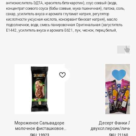
антиокислитель ЭДТА, краситель бета-каротин), соус соевый (вода,
концентрат соевого соуса (бобы соевые, мука пшеничная), патока, соль,
сахар, усилитель вкуса и аромата глутамат натрия, регулятор
кислотности уксусная кислота, консервант бензоат натрия), масло
подсолнечное, вода, смесь панировочная Оригинальная (загуститель
Е1442, усилитель вкуса и аромата Е621, лук, чеснок, перец белый,
Мороженое Сальвадоре
Десерт Фанки Лав
молочное фисташковое
двухсл.персик/личи с 
шоколадный топпинг с
эскимо 80г
SKU:
19923
SKU:
21160