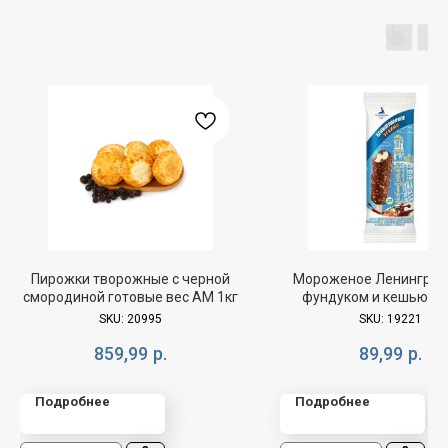
Пирожки творожные с черной
Мороженое Ленинград
смородиной готовые вес АМ 1кг
фундуком и кешью эс
БЗМЖ 75г
SKU:
20995
SKU:
19221
859,99
р.
89,99
р.
Подробнее
Подробнее