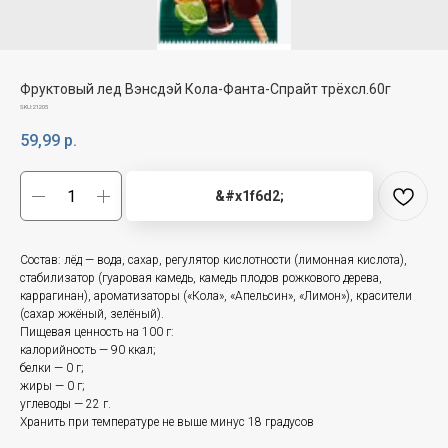
Фруктовый лед Вэнсдэй Кола-Фанта-Спрайт трёхсл.60г
SKU:
21205
59,99
р.
&#x1f6d2;
Состав: лёд — вода, сахар, регулятор кислотности (лимонная кислота),
стабилизатор (гуаровая камедь, камедь плодов рожкового дерева,
каррагинан), ароматизаторы («Кола», «Апельсин», «Лимон»), красители
(сахар жжёный, зелёный).
Пищевая ценность на 100 г:
калорийность — 90 ккал;
белки — 0 г;
жиры — 0 г;
углеводы — 22 г.
Хранить при температуре не выше минус 18 градусов