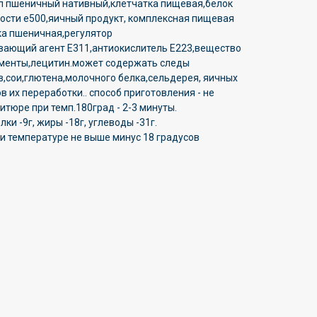
л пшеничный нативный,клетчатка пищевая,белок
ости е500,яичный продукт, комплексная пищевая
ка пшеничная,регулятор
вающий агент Е311,антиокислитель Е223,вещество
рменты,лецитин.может содержать следы
,сои,глютена,молочного белка,сельдерея, яичных
в их переработки.. способ приготовления - не
тюре при темп.180град - 2-3 минуты.
лки -9г, жиры -18г, углеводы -31г.
ри температуре не выше минус 18 градусов