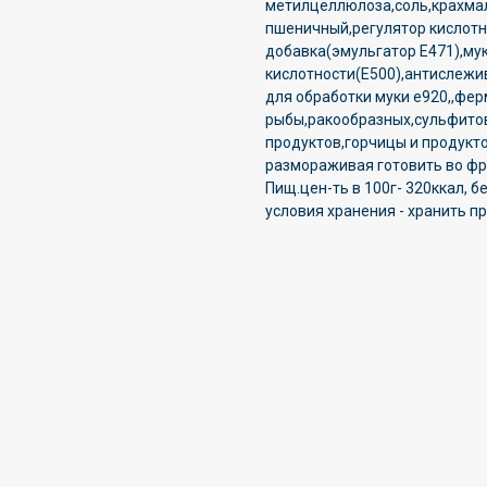
метилцеллюлоза,соль,крахма
пшеничный,регулятор кислотн
добавка(эмульгатор Е471),му
кислотности(Е500),антислежи
для обработки муки е920,,фе
рыбы,ракообразных,сульфитов
продуктов,горчицы и продукто
размораживая готовить во фри
Пищ.цен-ть в 100г- 320ккал, бе
условия хранения - хранить п