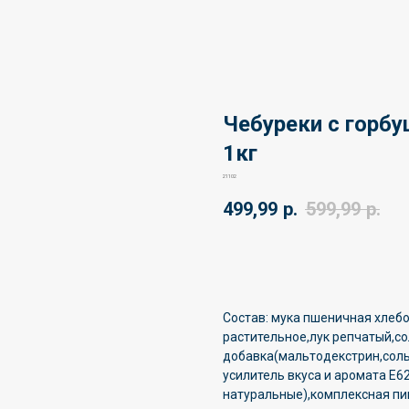
Чебуреки с горб
1кг
21102
499,99
р.
599,99
р.
🛒
Состав: мука пшеничная хлебо
растительное,лук репчатый,с
добавка(мальтодекстрин,соль
усилитель вкуса и аромата Е
натуральные),комплексная пи