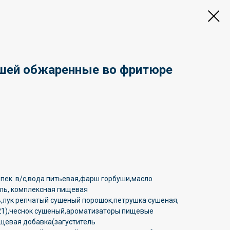
ушей обжаренные во фритюре
пек. в/с,вода питьевая,фарш горбуши,масло
оль, комплексная пищевая
,лук репчатый сушеный порошок,петрушка сушеная,
621),чеснок сушеный,ароматизаторы пищевые
щевая добавка(загуститель