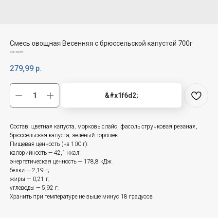
Смесь овощная Весенняя с брюссельской капустой 700г
SKU:
20470
279,99
р.
&#x1f6d2;
Состав: цветная капуста, морковь слайс, фасоль стручковая резаная,
брюссельская капуста, зелёный горошек.
Пищевая ценность (на 100 г):
калорийность — 42,1 ккал;
энергетическая ценность — 178,8 кДж.
белки — 2,19 г;
жиры — 0,21 г;
углеводы — 5,92 г;
Хранить при температуре не выше минус 18 градусов