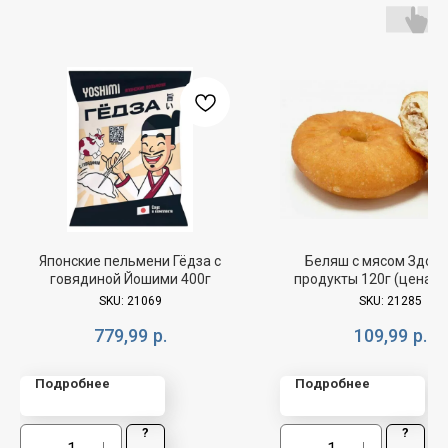
Японские пельмени Гёдза с
Беляш с мясом Здор
говядиной Йошими 400г
продукты 120г (цена за
SKU:
21069
SKU:
21285
779,99
р.
109,99
р.
Подробнее
Подробнее
?
?