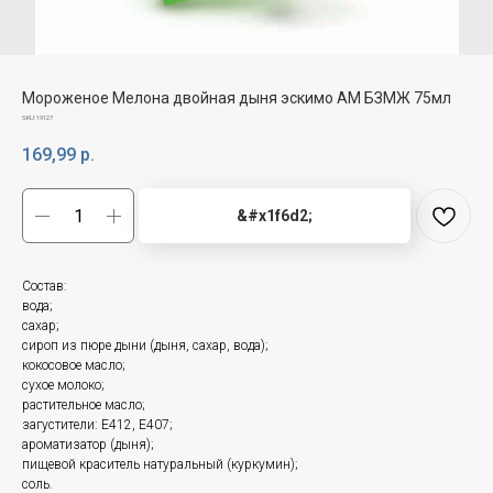
Мороженое Мелона двойная дыня эскимо АМ БЗМЖ 75мл
SKU:
19127
169,99
р.
&#x1f6d2;
Состав:
вода;
сахар;
сироп из пюре дыни (дыня, сахар, вода);
кокосовое масло;
сухое молоко;
растительное масло;
загустители: Е412, E407;
ароматизатор (дыня);
пищевой краситель натуральный (куркумин);
соль.