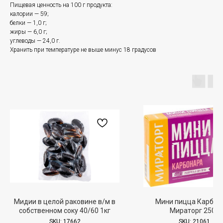
Пищевая ценность на 100 г продукта:
калории — 59;
белки — 1,0 г;
жиры — 6,0 г;
углеводы — 24,0 г.
Хранить при температуре не выше минус 18 градусов
Мидии в целой раковине в/м в
Мини пицца Карбон
собственном соку 40/60 1кг
Мираторг 250г
SKU:
17662
SKU:
21061