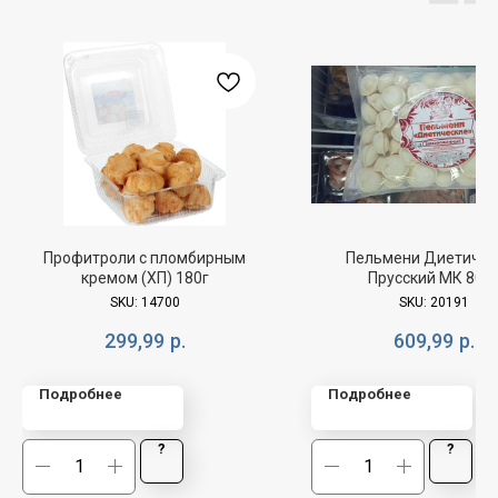
Профитроли с пломбирным
Пельмени Диетичес
кремом (ХП) 180г
Прусский МК 800
SKU:
14700
SKU:
20191
299,99
р.
609,99
р.
Подробнее
Подробнее
?
?