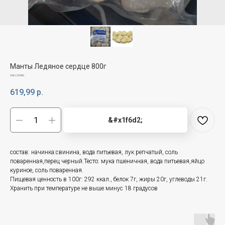
Манты Ледяное сердце 800г
SKU:
20450
619,99
р.
&#x1f6d2;
состав: начинка:свинина, вода питьевая, лук репчатый, соль
поваренная,перец черный.Тесто: мука пшеничная, вода питьевая,яйцо
куриное, соль поваренная.
Пищевая ценность в 100г: 292 ккал., белок 7г, жиры 20г, углеводы 21г.
Хранить при температуре не выше минус 18 градусов