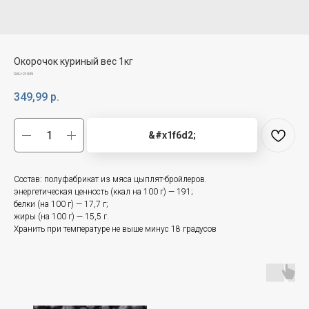
Окорочок куриный вес 1кг
SKU:
21039
349,99
р.
&#x1f6d2;
Состав: полуфабрикат из мяса цыплят-бройлеров.
энергетическая ценность (ккал на 100 г) — 191;
белки (на 100 г) — 17,7 г;
жиры (на 100 г) — 15,5 г.
Хранить при температуре не выше минус 18 градусов