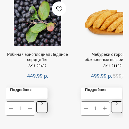
Рябина черноплодная Ледяное
Чебуреки с горбуш
сердце 1кг
обжаренные во фритюр
SKU:
20497
SKU:
21102
449,99
р.
499,99
р.
599,99
Подробнее
Подробнее
?
?