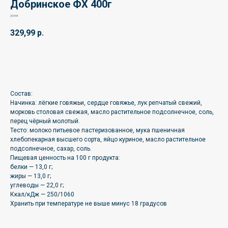
Добринское ФХ 400г
20344
329,99
р.
🛒
Состав:
Начинка: лёгкие говяжьи, сердце говяжье, лук репчатый свежий,
морковь столовая свежая, масло растительное подсолнечное, соль,
перец чёрный молотый.
Тесто: молоко питьевое пастеризованное, мука пшеничная
хлебопекарная высшего сорта, яйцо куриное, масло растительное
подсолнечное, сахар, соль.
Пищевая ценность на 100 г продукта:
белки — 13,0 г;
жиры — 13,0 г;
углеводы — 22,0 г;
Ккал/кДж — 250/1060
Хранить при температуре не выше минус 18 градусов