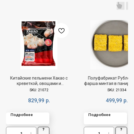
Китайские пельмени Хакао с
Полуфабрикат Рубленн
креветкой, овощами и
фарша минтая в паниров
оригинальным соусом Вифам
вес 1кг
SKU:
21072
SKU:
21334
390г
829,99
р.
499,99
р.
Подробнее
Подробнее
?
?