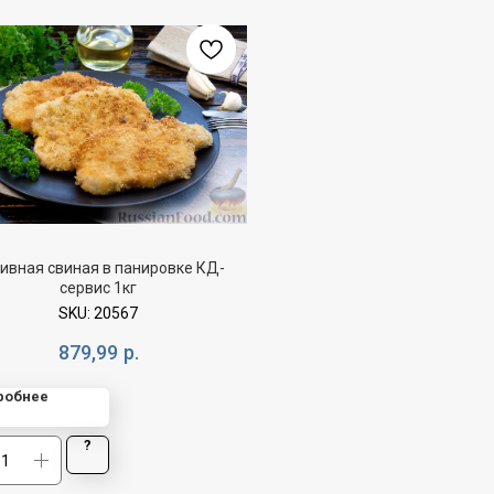
ивная свиная в панировке КД-
сервис 1кг
SKU:
20567
879,99
р.
робнее
?