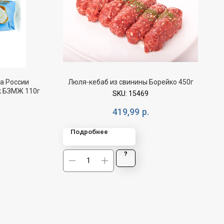
а России
Люля-кебаб из свинины Борейко 450г
к БЗМЖ 110г
SKU:
15469
419,99
р.
Подробнее
?