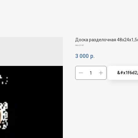
Доска разделочная 48х24х1,5
SKU:
21187
3 000
р.
&#x1f6d2