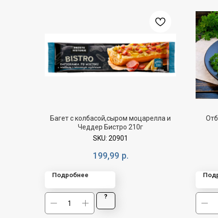
Багет с колбасой,сыром моцарелла и
Отб
Чеддер Бистро 210г
SKU:
20901
199,99
р.
Подробнее
Под
?