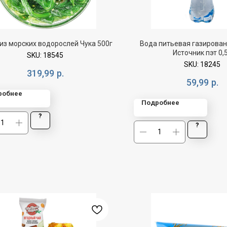
из морских водорослей Чука 500г
Вода питьевая газирован
Источник пэт 0,
SKU:
18545
SKU:
18245
319,99
р.
59,99
р.
робнее
Подробнее
?
?