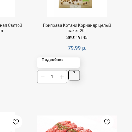
ная Святой
Приправа Котани Кориандр целый
5л
пакет 20г
SKU:
19145
79,99
р.
Подробнее
?