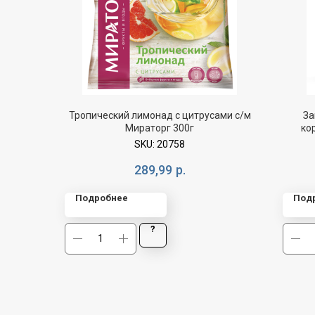
Тропический лимонад с цитрусами с/м
За
Мираторг 300г
ко
SKU:
20758
289,99
р.
Подробнее
Под
?