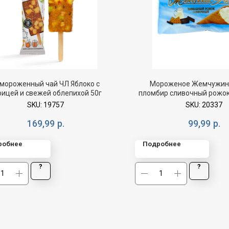
мороженный чай ЧЛ Яблоко с
Мороженое Жемчужин
рицей и свежей облепихой 50г
пломбир сливочный рожо
SKU:
19757
SKU:
20337
169,99
р.
99,99
р.
робнее
Подробнее
?
?