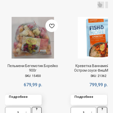
Пельмени Бегемотик Борейко
Креветка Ваннамей о
900г
Остром соусе ФишМоре
SKU:
15450
SKU:
21362
679,99
р.
799,99
р.
Подробнее
Подробнее
?
?