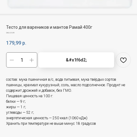
Тесто для вареников и мантов Рамай 400г
SKU:
21241
179,99
р.
&#x1f6d2;
состав: мука пшеничная в/с, вода питьевая, мука твёрдых сортов
пшеницы, крахмал кукурузный, соль, масло подсолнечное. Продукт не
содержит дрожжей и добавок, без ГМО.
Пищевая ценность на 100 г:
белки — 9 г;
жиры — 1 г;
углеводы — 52 г;
энергетическая ценность — 250 ккал (1060 кДж)
Хранить при температуре не выше минус 18 градусов