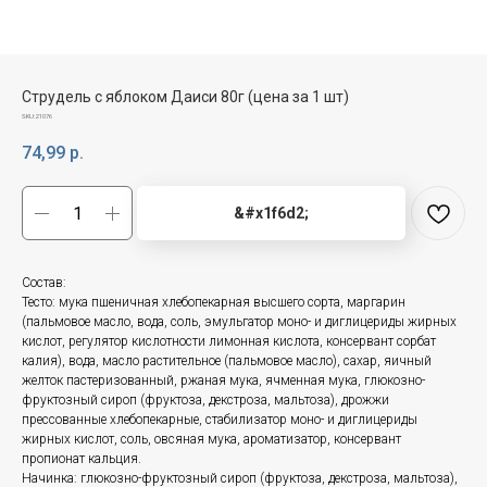
Струдель с яблоком Даиси 80г (цена за 1 шт)
SKU:
21076
74,99
р.
&#x1f6d2;
Состав:
Тесто: мука пшеничная хлебопекарная высшего сорта, маргарин
(пальмовое масло, вода, соль, эмульгатор моно- и диглицериды жирных
кислот, регулятор кислотности лимонная кислота, консервант сорбат
калия), вода, масло растительное (пальмовое масло), сахар, яичный
желток пастеризованный, ржаная мука, ячменная мука, глюкозно-
фруктозный сироп (фруктоза, декстроза, мальтоза), дрожжи
прессованные хлебопекарные, стабилизатор моно- и диглицериды
жирных кислот, соль, овсяная мука, ароматизатор, консервант
пропионат кальция.
Начинка: глюкозно-фруктозный сироп (фруктоза, декстроза, мальтоза),