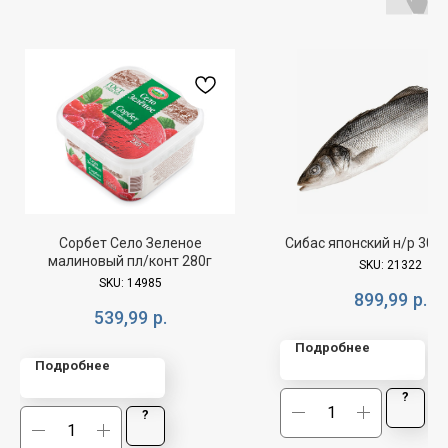
Сорбет Село Зеленое
Сибас японский н/р 300-
малиновый пл/конт 280г
SKU:
21322
SKU:
14985
899,99
р.
539,99
р.
Подробнее
Подробнее
?
?