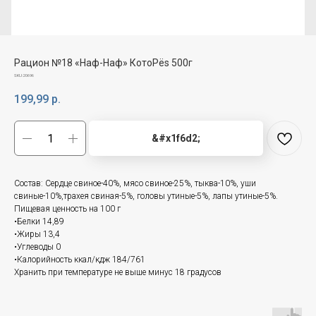
Рацион №18 «Наф-Наф» КотоРёs 500г
SKU:
20696
199,99
р.
&#x1f6d2;
Состав: Сердце свиное-40%, мясо свиное-25%, тыква-10%, уши
свиные-10%,трахея свиная-5%, головы утиные-5%, лапы утиные-5%.
Пищевая ценность на 100 г
•Белки 14,89
•Жиры 13,4
•Углеводы 0
•Калорийность ккал/кдж 184/761
Хранить при температуре не выше минус 18 градусов