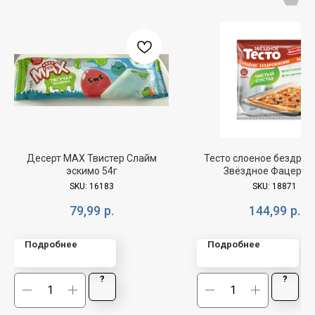
Десерт МАХ Твистер Слайм
Тесто слоеное бездро
эскимо 54г
Звёздное Фацер 50
SKU:
16183
SKU:
18871
79,99
р.
144,99
р.
Подробнее
Подробнее
?
?