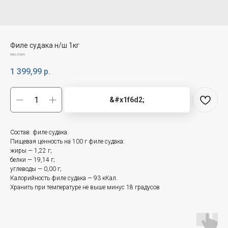
Филе судака н/ш 1кг
SKU:
21024
1 399,99
р.
&#x1f6d2;
Состав: филе судака.
Пищевая ценность на 100 г филе судака:
жиры — 1,22 г;
белки — 19,14 г;
углеводы — 0,00 г;
Калорийность филе судака — 93 кКал.
Хранить при температуре не выше минус 18 градусов