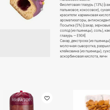
Фиолетовая глазурь (13%) [са
пальмовое, кокосовое), сухая
красители: карминовая кислот
ароматизаторы, антиоксиданты:
Посыпка (5%) [сахар, зерновы
солод (из пшеницы), соль), как
глазурь — E904].
Сахар, декстроза (из пшеницы
молочная сыворотка, разрыхлит
клейковина (из пшеницы), сух
аскорбиновая кислота, яичн