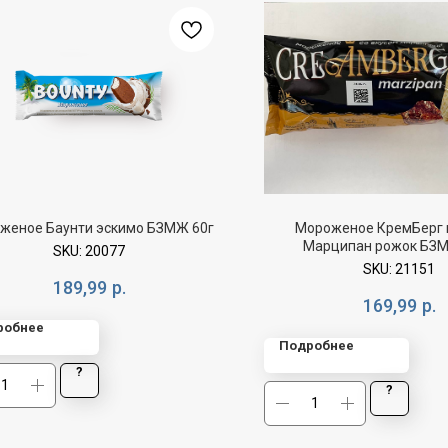
женое Баунти эскимо БЗМЖ 60г
Мороженое КремБерг 
Марципан рожок БЗМ
SKU:
20077
SKU:
21151
189,99
р.
169,99
р.
робнее
Подробнее
?
?