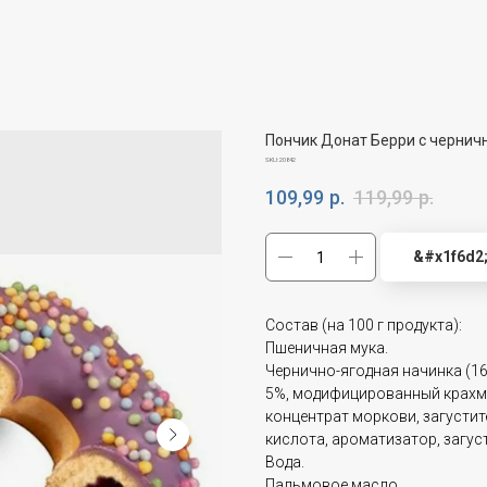
Пончик Донат Берри с черничн.
SKU:
20842
109,99
р.
119,99
р.
&#x1f6d2
Состав (на 100 г продукта):
Пшеничная мука.
Чернично-ягодная начинка (16
5%, модифицированный крахма
концентрат моркови, загустит
кислота, ароматизатор, загуст
Вода.
Пальмовое масло.