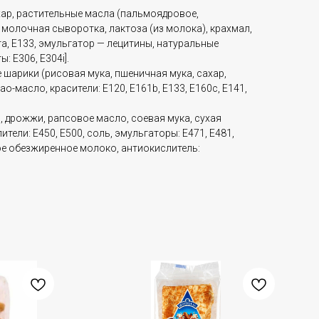
хар, растительные масла (пальмоядровое,
 молочная сыворотка, лактоза (из молока), крахмал,
а, Е133, эмульгатор — лецитины, натуральные
 E306, E304i].
е шарики (рисовая мука, пшеничная мука, сахар,
ао-масло, красители: E120, E161b, E133, E160c, E141,
), дрожжи, рапсовое масло, соевая мука, сухая
ели: E450, E500, соль, эмульгаторы: E471, Е481,
ое обезжиренное молоко, антиокислитель: