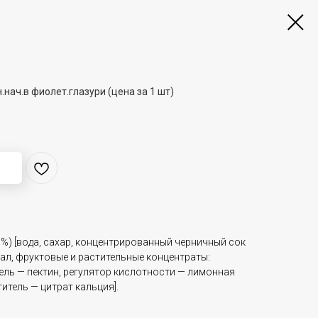
нач.в фиолет.глазури (цена за 1 шт)
;
%) [вода, сахар, концентрированный черничный сок
л, фруктовые и растительные концентраты:
ель — пектин, регулятор кислотности — лимонная
итель — цитрат кальция].