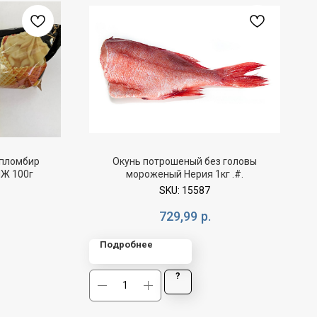
пломбир
Окунь потрошеный без головы
Ж 100г
мороженый Нерия 1кг .#.
SKU:
15587
729,99
р.
Подробнее
?