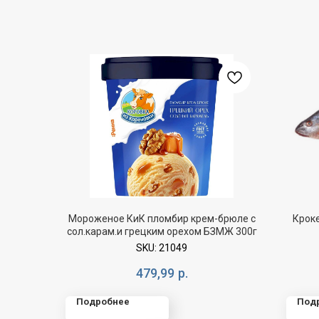
Мороженое КиК пломбир крем-брюле с
Кроке
сол.карам.и грецким орехом БЗМЖ 300г
SKU:
21049
479,99
р.
Подробнее
Под