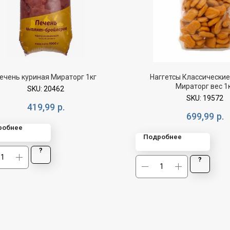
ечень куриная Мираторг 1кг
Наггетсы Классические
Мираторг вес 1
SKU:
20462
SKU:
19572
419,99
р.
699,99
р.
робнее
Подробнее
?
?