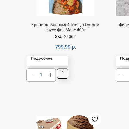
Креветка Ваннамей очищ.в Остром
Филе
соусе ФишМоре 400г
SKU:
21362
799,99
р.
Подробнее
Под
?