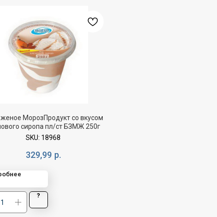
женое МорозПродукт со вкусом
нового сиропа пл/ст БЗМЖ 250г
SKU:
18968
329,99
р.
робнее
?