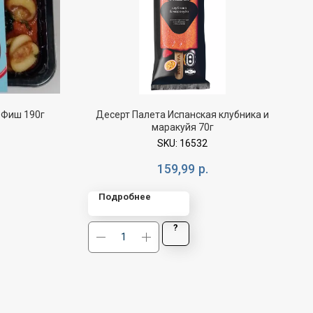
 Фиш 190г
Десерт Палета Испанская клубника и
маракуйя 70г
SKU:
16532
159,99
р.
Подробнее
?