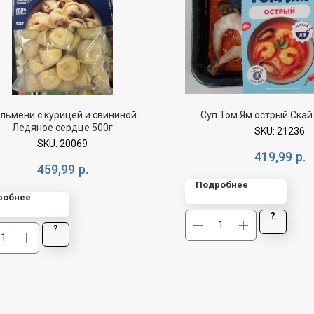
льмени с курицей и свининой
Суп Том Ям острый Скай
Ледяное сердце 500г
SKU:
21236
SKU:
20069
419,99
р.
459,99
р.
Подробнее
робнее
?
?