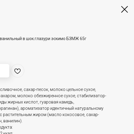
ванильный в шок.глазури эскимо БЗМЖ 65г
;
 сливочное, сахар-песок, молоко цельное сухое,
сахаром, молоко обезжиренное сухое, стабилизатор-
иды жирных кислот, гуаровая камедь,
рагинан), ароматизатор идентичный натуральному
 с растительным жиром (масло кокосовое, сахар-
, ванилин).
одукта:
2 ккал;