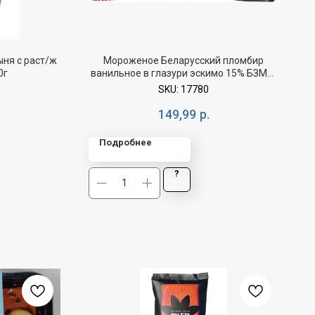
ня с раст/ж
Мороженое Беларусский пломбир
0г
ванильное в глазури эскимо 15% БЗМЖ
80г
SKU:
17780
149,99
р.
Подробнее
?