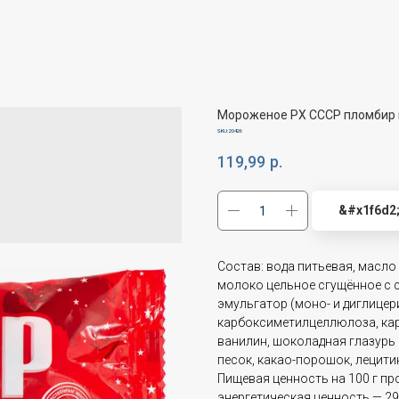
Мороженое РХ СССР пломбир 
SKU:
20426
119,99
р.
&#x1f6d2
Состав: вода питьевая, масло
молоко цельное сгущённое с 
эмульгатор (моно- и диглицер
карбоксиметилцеллюлоза, кар
ванилин, шоколадная глазурь
песок, какао-порошок, лецитин
Пищевая ценность на 100 г пр
энергетическая ценность — 29