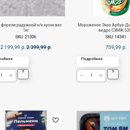
 форели радужной н/к кусок вес
Мороженое Экзо Арбуз-Ды
1кг
ведро СЗМЖ 52
SKU:
21306
SKU:
14341
2 199,99
р.
2 399,99
р.
759,99
р.
робнее
Подробнее
?
?