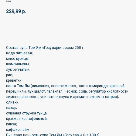
20834
229,99
р.
🛒
Состав супа Том Ям «Государь» весом 250 г:
вода питьевая;
мясо курицы;
шампиньоны;
лук репчатый;
рис;
креветки;
паста Том Ям (лимонник, соевое масло, паста томаринда, красный
перец чили, лук шалот, галангал, чеснок, соль, регулятор кислотности
лимонная кислота, усилитель вкуса и аромата глутамат натрия);
сливки;
сахар;
сушёная стружка тунца;
крахмал картофельный;
кинза;
каффир-лайм.
Пищевая ценность супа Том Ям «Государь» (на 100 г):