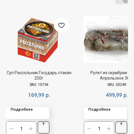
Суп Рассольник Государь стакан
Рулет из скумбрии П
250г
Апрельское 300г
SKU:
15736
SKU:
20249
169,99
р.
499,99
р.
Подробнее
Подробнее
?
?