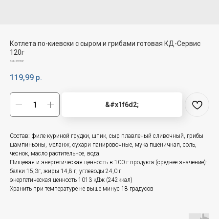
Котлета по-киевски с сыром и грибами готовая КД-Сервис
120г
SKU:
20318
119,99
р.
&#x1f6d2;
Состав: филе куриной грудки, шпик, сыр плавленый сливочный, грибы
шампиньоны, меланж, сухари панировочные, мука пшеничная, соль,
чеснок, масло растительное, вода.
Пищевая и энергетическая ценность в 100 г продукта:(среднее значение):
белки 15,3г, жиры 14,8 г, углеводы 24,0 г
энергетическая ценность 1013 кДж (242ккал)
Хранить при температуре не выше минус 18 градусов