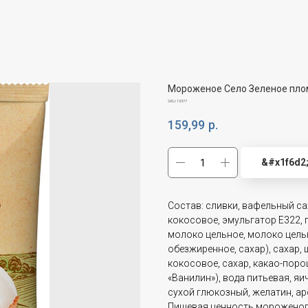
Мороженое Село Зеленое пло
SKU:
19377
159,99
р.
&#x1f6d2
Состав: сливки, вафельный са
кокосовое, эмульгатор Е322, 
молоко цельное, молоко цель
обезжиренное, сахар), сахар,
кокосовое, сахар, какао-поро
«Ванилин»), вода питьевая, я
сухой глюкозный, желатин, а
Пищевая ценность мороженог