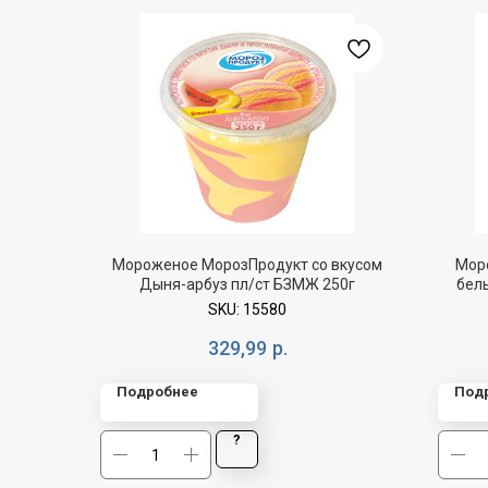
Мороженое МорозПродукт со вкусом
Мор
Дыня-арбуз пл/ст БЗМЖ 250г
бел
SKU:
15580
329,99
р.
Подробнее
Под
?