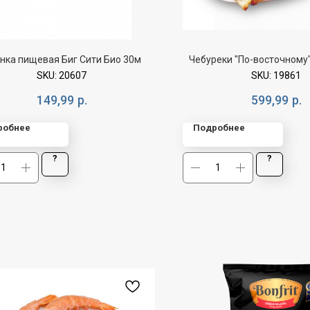
нка пищевая Биг Сити Био 30м
Чебуреки "По-восточному"
SKU:
20607
SKU:
19861
149,99
р.
599,99
р.
робнее
Подробнее
?
?