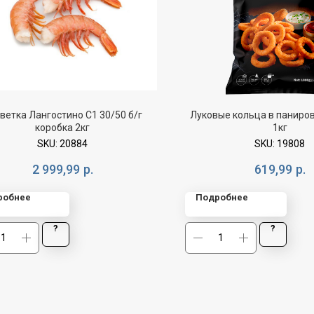
ветка Лангостино С1 30/50 б/г
Луковые кольца в паниро
коробка 2кг
1кг
SKU:
20884
SKU:
19808
2 999,99
р.
619,99
р.
робнее
Подробнее
?
?