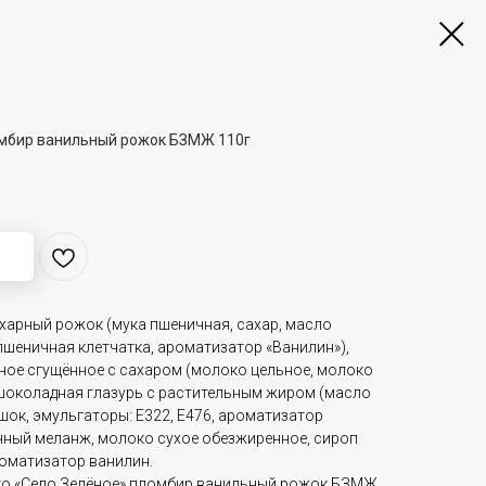
мбир ванильный рожок БЗМЖ 110г
;
харный рожок (мука пшеничная, сахар, масло
пшеничная клетчатка, ароматизатор «Ванилин»),
ное сгущённое с сахаром (молоко цельное, молоко
 шоколадная глазурь с растительным жиром (масло
шок, эмульгаторы: Е322, Е476, ароматизатор
ичный меланж, молоко сухое обезжиренное, сироп
роматизатор ванилин.
о «Село Зелёное» пломбир ванильный рожок БЗМЖ