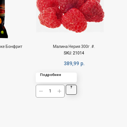
вке Бонфрит
Малина Нерия 300г .#.
SKU:
21014
389,99
р.
Подробнее
?