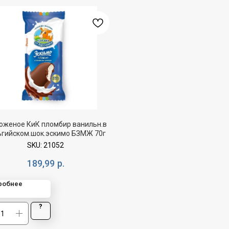
оженое КиК пломбир ванильн.в
ьгийском.шок.эскимо БЗМЖ 70г
SKU:
21052
189,99
р.
робнее
?