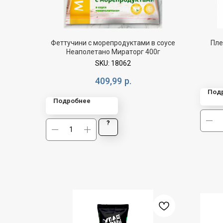
Феттучини с морепродуктами в соусе
Пле
Неаполетано Мираторг 400г
SKU:
18062
409,99
р.
Под
Подробнее
?