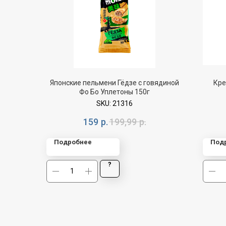
Японские пельмени Гёдзе с говядиной
Кре
Фо Бо Уплетоны 150г
SKU:
21316
159
р.
199,99
р.
Подробнее
Под
?