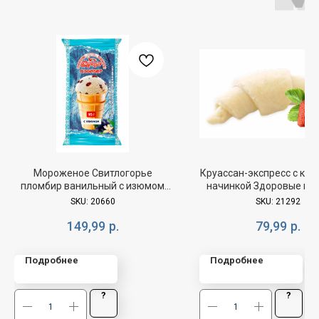
Мороженое Свитлогорье
Круассан-экспресс с кл
пломбир ванильный с изюмом
начинкой Здоровые пр
АМ БЗМЖ 95г
90г(цена за 1 шт)
SKU:
20660
SKU:
21292
149,99
р.
79,99
р.
Подробнее
Подробнее
?
?