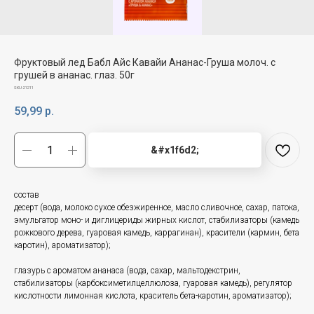
Фруктовый лед Бабл Айс Кавайи Ананас-Груша молоч. с
грушей в ананас. глаз. 50г
SKU:
21211
59,99
р.
&#x1f6d2;
состав
десерт (вода, молоко сухое обезжиренное, масло сливочное, сахар, патока,
эмульгатор моно- и диглицериды жирных кислот, стабилизаторы (камедь
рожкового дерева, гуаровая камедь, каррагинан), красители (кармин, бета
каротин), ароматизатор);
глазурь с ароматом ананаса (вода, сахар, мальтодекстрин,
стабилизаторы (карбоксиметилцеллюлоза, гуаровая камедь), регулятор
кислотности лимонная кислота, краситель бета-каротин, ароматизатор);