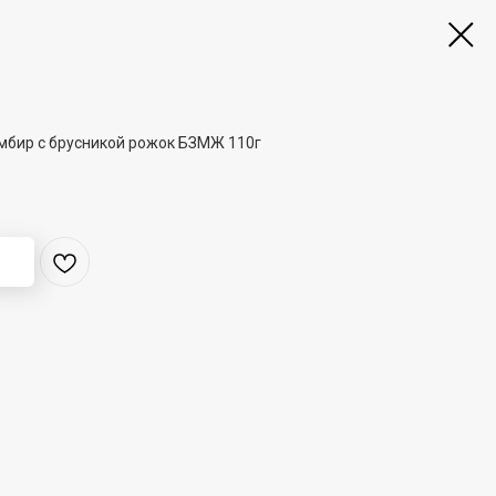
мбир с брусникой рожок БЗМЖ 110г
;