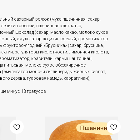
ельный сахарный рожок (мука пшеничная, сахар,
 лецитин соевый, пшеничная клетчатка,
лочный шоколад (сахар, масло какао, молоко сухое
олочный, эмульгатор лецитин соевый, ароматизатор
ль фруктово-ягодный «Брусника» (сахар, брусника,
пектин, регуляторы кислотности: лимонная кислота,
ароматизатор, красители: кармин, антоциан,
да питьевая, молоко сухое обезжиренное,
 (эмульгатор моно- и диглицериды жирных кислот,
ого дерева, гуаровая камедь, каррагинан),
ыше минус 18 градусов