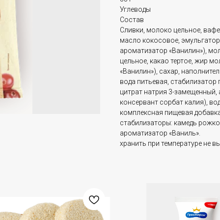
Углеводы
Состав
Сливки, молоко цельное, ваф
масло кокосовое, эмульгатор
ароматизатор «Ванилин»), мо
цельное, какао тертое, жир м
«Ванилин»), сахар, наполните
вода питьевая, стабилизатор 
цитрат натрия 3-замещенный, 
консервант сорбат калия), во
комплексная пищевая добавка
стабилизаторы: камедь рожков
ароматизатор «Ваниль».
хранить при температуре не в