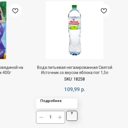
овядиной на
Вода питьевая негазированная Святой
х 400г
Источник со вкусом яблока пэт 1,5л
SKU:
18258
109,99
р.
Подробнее
?