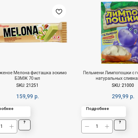
женое Мелона фисташка эскимо
Пельмени Лимпопошки с г
БЗМЖ 70 мл
натуральных сливка
SKU:
21251
SKU:
21000
159,99
р.
299,99
р.
робнее
Подробнее
?
?