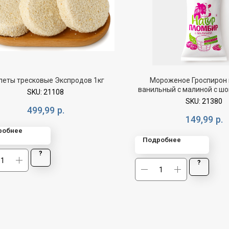
леты тресковые Экспродов 1кг
Мороженое Гроспирон
ванильный с малиной с шок
SKU:
21108
ст БЗМЖ 90г
SKU:
21380
499,99
р.
149,99
р.
робнее
Подробнее
?
?