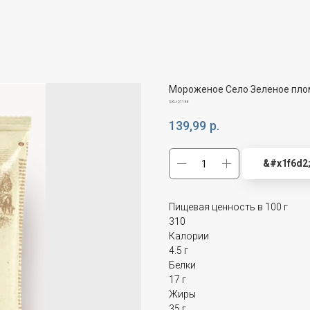
Мороженое Село Зеленое пло
SKU:
21188
139,99
р.
&#x1f6d2
Пищевая ценность в 100 г
310
Калории
4.5 г
Белки
17 г
Жиры
35 г