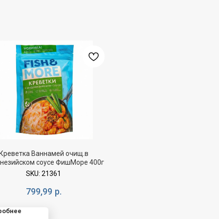
Креветка Ваннамей очищ.в
незийском соусе ФишМоре 400г
SKU:
21361
799,99
р.
робнее