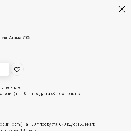
текс Агама 700г
;
стительное
ачения) на 100 г продукта «Картофель по-
рийность) на 100 г продукта: 670 кДж (160 ккал).
ыше минус 18 градусов