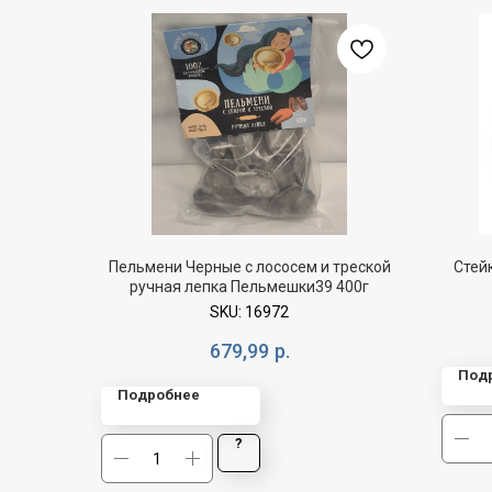
Пельмени Черные с лососем и треской
Стейк
ручная лепка Пельмешки39 400г
SKU:
16972
679,99
р.
Под
Подробнее
?