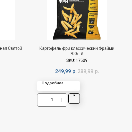
ная Святой
Картофель фри классический Фрайми
л
700г .#.
SKU:
17509
249,99
р.
289,99
р.
Подробнее
?