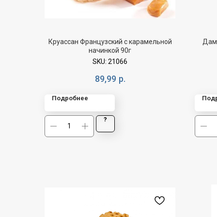
Круассан Французский с карамельной
Дамп
начинкой 90г
SKU:
21066
89,99
р.
Подробнее
Под
?