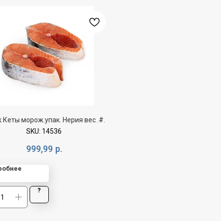
 Кеты морож.упак. Нерия вес .#.
SKU:
14536
999,99
р.
робнее
?