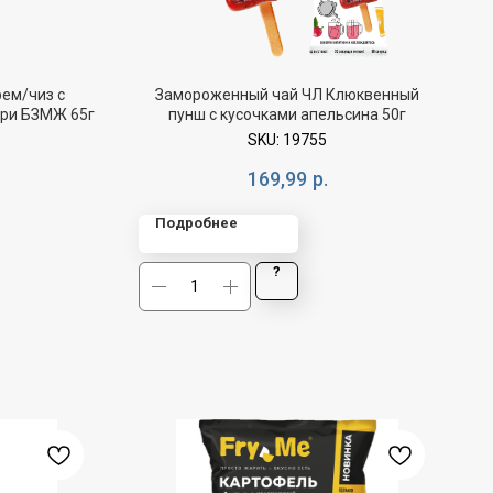
ем/чиз с
Замороженный чай ЧЛ Клюквенный
ури БЗМЖ 65г
пунш с кусочками апельсина 50г
SKU:
19755
169,99
р.
Подробнее
?