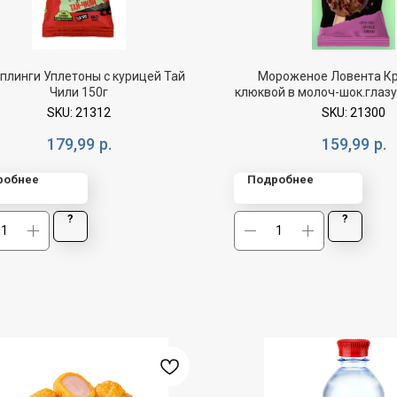
линги Уплетоны с курицей Тай
Мороженое Ловента Кр
Чили 150г
клюквой в молоч-шок.глаз
SKU:
21312
SKU:
21300
179,99
р.
159,99
р.
робнее
Подробнее
?
?