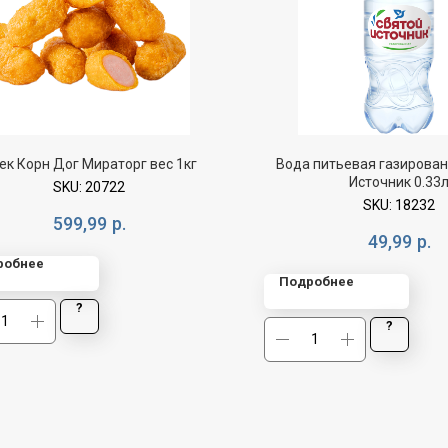
ек Корн Дог Мираторг вес 1кг
Вода питьевая газирован
Источник 0.33
SKU:
20722
SKU:
18232
599,99
р.
49,99
р.
робнее
Подробнее
?
?