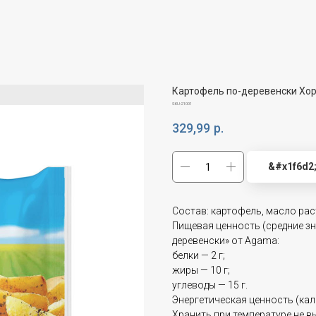
Картофель по-деревенски Хор
SKU:
21001
329,99
р.
&#x1f6d2
Состав: картофель, масло ра
Пищевая ценность (средние зн
деревенски» от Agama:
белки — 2 г;
жиры — 10 г;
углеводы — 15 г.
Энергетическая ценность (кало
Хранить при температуре не в