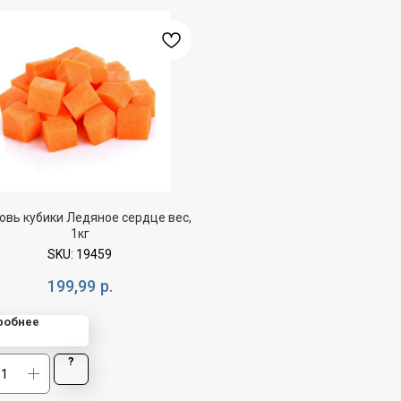
овь кубики Ледяное сердце вес,
1кг
SKU:
19459
199,99
р.
робнее
?