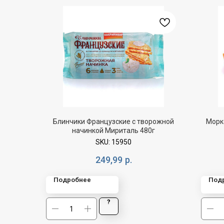
Блинчики Французские с творожной
Морк
начинкой Мириталь 480г
SKU:
15950
249,99
р.
Подробнее
Под
?