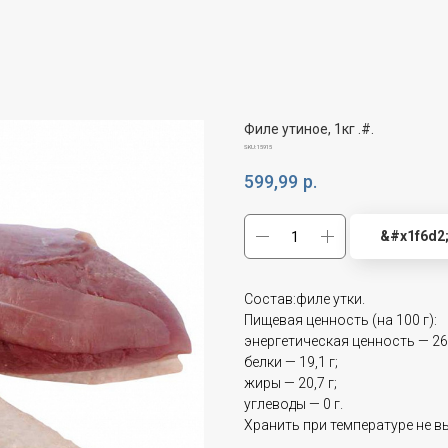
Филе утиное, 1кг .#.
SKU:
15915
599,99
р.
&#x1f6d2
Состав:филе утки.
Пищевая ценность (на 100 г):
энергетическая ценность — 262
белки — 19,1 г;
жиры — 20,7 г;
углеводы — 0 г.
Хранить при температуре не в