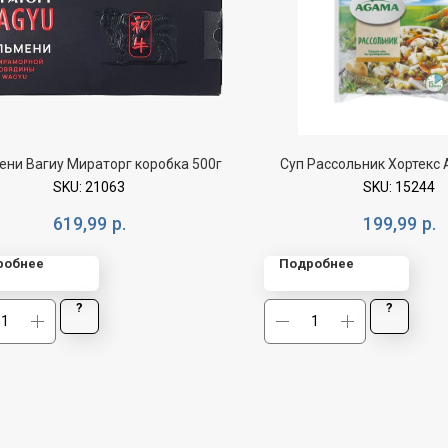
ени Вагиу Мираторг коробка 500г
Суп Рассольник Хортекс 
SKU:
21063
SKU:
15244
619,99
р.
199,99
р.
робнее
Подробнее
?
?