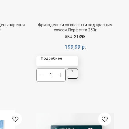
День варенья
Фрикадельки со спагетти под красным
г
соусом Перфетто 250г
SKU:
21398
199,99
р.
Подробнее
?