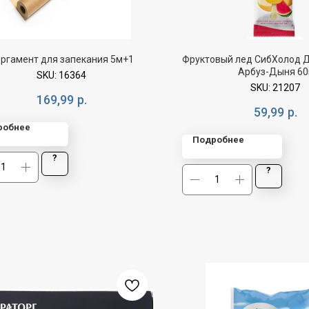
ргамент для запекания 5м+1
Фруктовый лед СибХолод 
Арбуз-Дыня 60
SKU:
16364
SKU:
21207
169,99
р.
59,99
р.
робнее
Подробнее
?
?