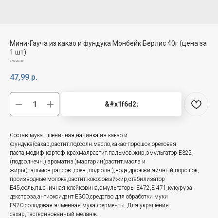
Мини-Гауча из какао и фундука Монбейк Берлис 40г (цена за
1 шт)
SKU:
20938
47,99
р.
&#x1f6d2;
Состав:мука пшеничная,начинка из какао и
фундука(сахар,растит.подсолн.масло,какао-порошок,ореховая
паста,модиф.картоф.крахмалрастит.пальмов.жир,эмульгатор Е322,
(подсолнечн.),ароматиз.)маргарин(растит.масла и
жиры(пальмов.рапсов.,соев.,подсолн.),вода,дрожжи,яичный порошок,
производные молока,растит.кокосовыйжир,стабилизатор
Е45,соль,пшеничная клейковина,эмульгаторы Е472,Е 471,кукуруза
декстроза,антиоксидант Е300,средство для обработки муки
Е920,солодовая ячменная мука,ферменты..Для украшения
сахар,пастеризованный меланж.