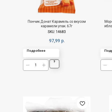
Пончик Донат Карамель со вкусом
Мор
карамели упак. 67г
ябло
SKU:
14683
97,99
р.
Подробнее
Под
?