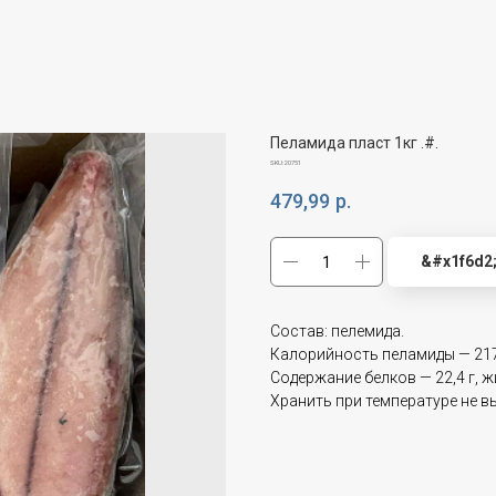
Пеламида пласт 1кг .#.
SKU:
20751
479,99
р.
&#x1f6d2
Состав: пелемида.
Калорийность пеламиды — 217
Содержание белков — 22,4 г, жи
Хранить при температуре не в