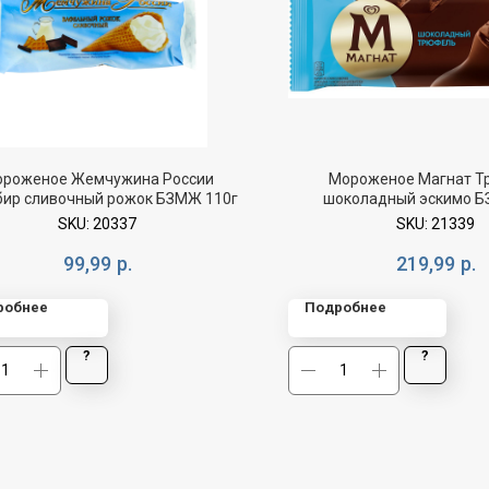
роженое Жемчужина России
Мороженое Магнат Т
ир сливочный рожок БЗМЖ 110г
шоколадный эскимо Б
SKU:
20337
SKU:
21339
99,99
р.
219,99
р.
робнее
Подробнее
?
?