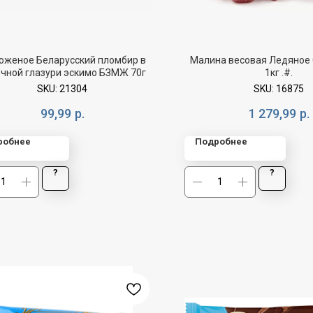
оженое Беларусский пломбир в
Малина весовая Ледяное 
чной глазури эскимо БЗМЖ 70г
1кг .#.
SKU:
21304
SKU:
16875
99,99
р.
1 279,99
р.
робнее
Подробнее
?
?