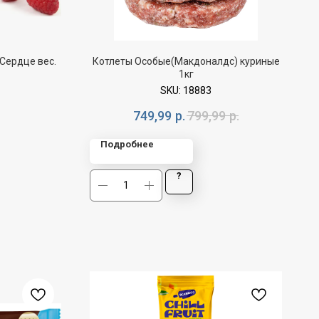
Сердце вес.
Котлеты Особые(Макдоналдс) куриные
1кг
SKU:
18883
749,99
р.
799,99
р.
Подробнее
?