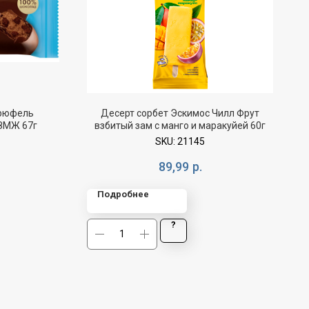
рюфель
Десерт сорбет Эскимос Чилл Фрут
ЗМЖ 67г
взбитый зам с манго и маракуйей 60г
SKU:
21145
89,99
р.
Подробнее
?