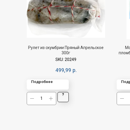
Рулет из скумбрии Пряный Апрельское
Мо
300г
пломб
SKU:
20249
499,99
р.
Подробнее
Под
?