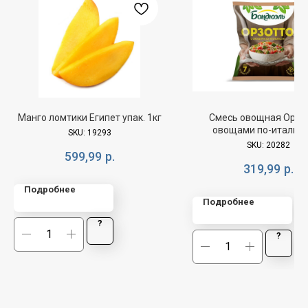
Манго ломтики Египет упак. 1кг
Смесь овощная Орзот
овощами по-италья
SKU:
19293
Бондюэль 400г
SKU:
20282
599,99
р.
319,99
р.
Подробнее
Подробнее
?
?