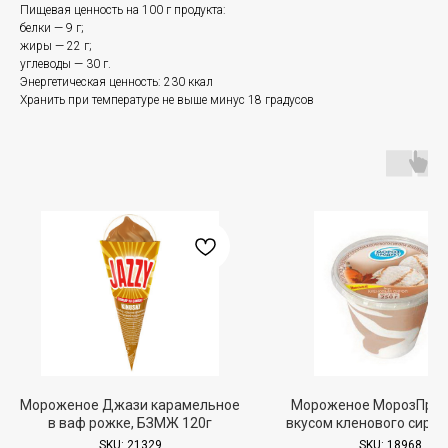
Пищевая ценность на 100 г продукта:
белки — 9 г;
жиры — 22 г;
углеводы — 30 г.
Энергетическая ценность: 230 ккал
Хранить при температуре не выше минус 18 градусов
Мороженое Джази карамельное
Мороженое МорозПрод
в ваф рожке, БЗМЖ 120г
вкусом кленового сироп
БЗМЖ 250г
SKU:
21329
SKU:
18968