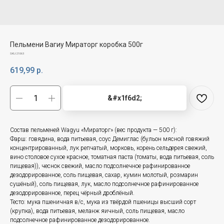
Пельмени Вагиу Мираторг коробка 500г
SKU:
21063
619,99
р.
&#x1f6d2;
Состав пельменей Wagyu «Мираторг» (вес продукта — 500 г):
Фарш: говядина, вода питьевая, соус Демиглас (бульон мясной говяжий
концентрированный, лук репчатый, морковь, корень сельдерея свежий,
вино столовое сухое красное, томатная паста (томаты, вода питьевая, соль
пищевая)), чеснок свежий, масло подсолнечное рафинированное
дезодорированное, соль пищевая, сахар, кумин молотый, розмарин
сушёный), соль пищевая, лук, масло подсолнечное рафинированное
дезодорированное, перец чёрный дроблёный.
Тесто: мука пшеничная в/с, мука из твёрдой пшеницы высший сорт
(крупка), вода питьевая, меланж яичный, соль пищевая, масло
подсолнечное рафинированное дезодорированное.