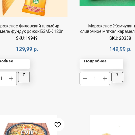
роженое Филевский пломбир
Мороженое Жемчужин
мель фундук рожок БЗМЖ 120г
сливочное мягкая карамел
эскимо БЗМЖ 8
SKU:
19949
SKU:
20338
129,99
р.
149,99
р.
робнее
Подробнее
?
?