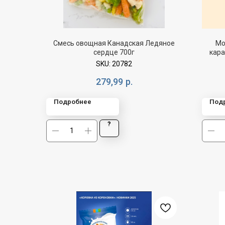
Смесь овощная Канадская Ледяное
Мо
сердце 700г
кара
SKU:
20782
279,99
р.
Подробнее
Под
?