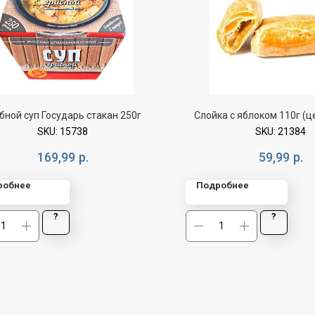
бной суп Государь стакан 250г
Слойка с яблоком 110г (це
SKU:
15738
SKU:
21384
169,99
р.
59,99
р.
робнее
Подробнее
?
?