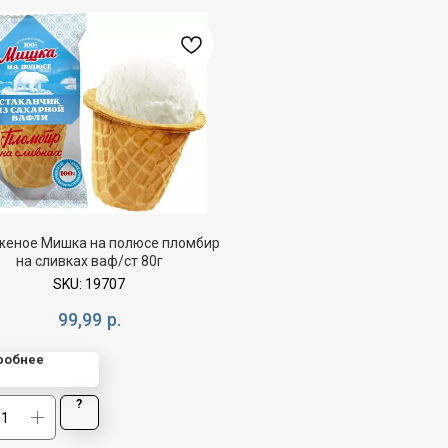
еное Мишка на полюсе пломбир
на сливках ваф/ст 80г
SKU:
19707
99,99
р.
робнее
?