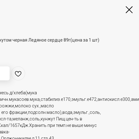
жутом черная Ледяное сердце 89г(цена за 1 шт)
;
месь д/хлеба(мука
ичн.мукасоев.мука,стабилиз.е170,эмульг.е472,антиокисл.е300,ам
дрожжи,молоко сух.,масло
 его фракции,подсолн.масло),вода,эмульг.,соль,
исл-та,меланж,соль,кунжут Пищ.цен-ть в
396Ккал/1657кДж.Хранить при темп.не выше минус
авка-
.Орджоникидзе,д.11,стр.43