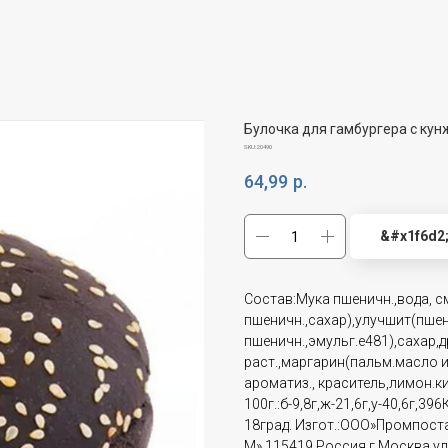
Булочка для гамбургера с кун
SKU:
20490
64,99
р.
&#x1f6d2
Состав:Мука пшеничн.,вода, с
пшеничн.,сахар),улучшит(пшен
пшеничн.,эмульг.е481),сахар,
раст.,маргарин(пальм.масло и
ароматиз., краситель,лимон.к
100г.:б-9,8г,ж-21,6г,у-40,6г,
18град. Изгот.:ООО»Промпост
М»,115419,Россия,г.Москва,ул