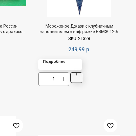
а России
Мороженое Джази с клубничным
ь с арахисом
наполнителем в ваф рожке БЗМЖ 120г
0г
SKU:
21328
249,99
р.
Подробнее
?