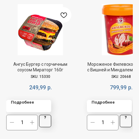
Ангус Бургер с горчичным
Мороженое Филевское 
соусом Мираторг 160г
с Вишней и Миндалем с 
БЗМЖ 550г
SKU:
15330
SKU:
20668
249,99
р.
799,99
р.
Подробнее
Подробнее
?
?