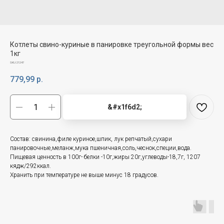
Котлеты свино-куриные в панировке треугольной формы вес
1кг
SKU:
21247
779,99
р.
&#x1f6d2;
Состав: свинина,филе куриное,шпик, лук репчатый,сухари
панировочные,меланж,мука пшеничная,соль,чеснок,специи,вода.
Пищевая ценность в 100г- белки -10г,жиры 20г,углеводы-18,7г, 1207
кядж/292ккал.
Хранить при температуре не выше минус 18 градусов.