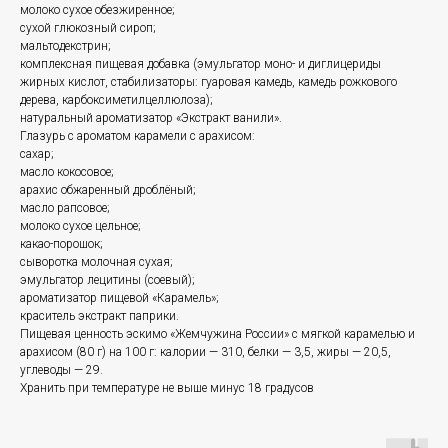
молоко сухое обезжиренное;
сухой глюкозный сироп;
мальтодекстрин;
комплексная пищевая добавка (эмульгатор моно- и диглицериды
жирных кислот, стабилизаторы: гуаровая камедь, камедь рожкового
дерева, карбоксиметилцеллюлоза);
натуральный ароматизатор «Экстракт ванили».
Глазурь с ароматом карамели с арахисом:
сахар;
масло кокосовое;
арахис обжаренный дроблёный;
масло рапсовое;
молоко сухое цельное;
какао-порошок;
сыворотка молочная сухая;
эмульгатор лецитины (соевый);
ароматизатор пищевой «Карамель»;
краситель экстракт паприки.
Пищевая ценность эскимо «Жемчужина России» с мягкой карамелью и
арахисом (80 г) на 100 г: калории — 310, белки — 3,5, жиры — 20,5,
углеводы — 29.
Хранить при температуре не выше минус 18 градусов