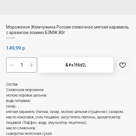
Мороженое Жемчужина России сливочное мягкая карамель
с арахисом эскимо БЗМЖ 80г
SKU:
20338
149,99
р.
&#x1f6d2;
Состав:
Сливочное мороженое:
молоко коровье цельное;
вода питьевая;
сахар;
мягкая карамель (патока, сахар, молоко цельное сгущённое с сахаром,
масло кокосовое, соль пищевая, загуститель пектины, ароматизатор
пищевой «Тоффи», вода, эмульгатор лецитины);
масло сливочное;
сыворотка молочная сухая;