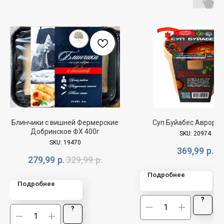
Блинчики с вишней Фермерские
Суп Буйабес Аврора, 
Добринское ФХ 400г
SKU:
20974
SKU:
19470
369,99
р.
279,99
р.
329,99
р.
Подробнее
Подробнее
?
?