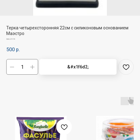
Терка четырехсторонняя 22см с силиконовым основанием
Маэстро
SKU:
21179
500
р.
&#x1f6d2;