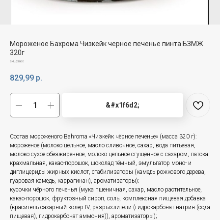
Мороженое Бахрома Чизкейк черное печенье пинта БЗМЖ
320г
SKU:
21068
829,99
р.
&#x1f6d2;
Состав мороженого Bahroma «Чизкейк чёрное печенье» (масса 320 г):
мороженое (молоко цельное, масло сливочное, сахар, вода питьевая,
молоко сухое обезжиренное, молоко цельное сгущённое с сахаром, патока
крахмальная, какао-порошок, шоколад тёмный, эмульгатор моно- и
диглицериды жирных кислот, стабилизаторы (камедь рожкового дерева,
гуаровая камедь, каррагинан), ароматизаторы);
кусочки чёрного печенья (мука пшеничная, сахар, масло растительное,
какао-порошок, фруктозный сироп, соль, комплексная пищевая добавка
(краситель сахарный колер IV, разрыхлители (гидрокарбонат натрия (сода
пищевая), гидрокарбонат аммония)), ароматизаторы);