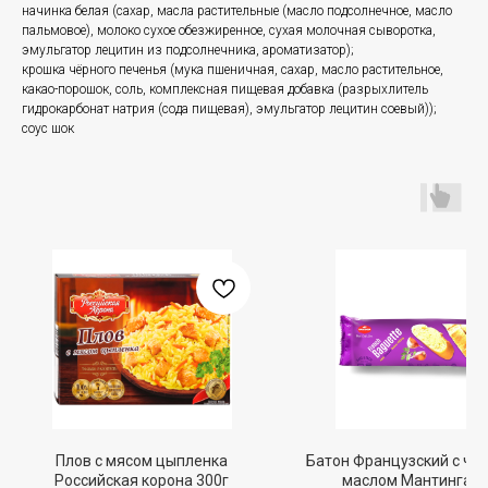
начинка белая (сахар, масла растительные (масло подсолнечное, масло
пальмовое), молоко сухое обезжиренное, сухая молочная сыворотка,
эмульгатор лецитин из подсолнечника, ароматизатор);
крошка чёрного печенья (мука пшеничная, сахар, масло растительное,
какао-порошок, соль, комплексная пищевая добавка (разрыхлитель
гидрокарбонат натрия (сода пищевая), эмульгатор лецитин соевый));
соус шок
Плов с мясом цыпленка
Батон Французский с че
Российская корона 300г
маслом Мантинга 1