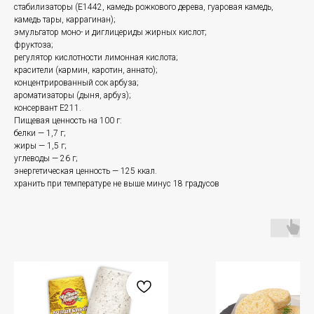
стабилизаторы (Е1442, камедь рожкового дерева, гуаровая камедь,
камедь тары, каррагинан);
эмульгатор моно- и диглицериды жирных кислот;
фруктоза;
регулятор кислотности лимонная кислота;
красители (кармин, каротин, аннато);
концентрированный сок арбуза;
ароматизаторы (дыня, арбуз);
консервант E211.
Пищевая ценность на 100 г:
белки — 1,7 г;
жиры — 1,5 г;
углеводы — 26 г;
энергетическая ценность — 125 ккал.
хранить при температуре не выше минус 18 градусов