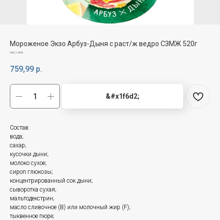
Мороженое Экзо Арбуз-Дыня с раст/ж ведро СЗМЖ 520г
SKU:
14341
759,99
р.
&#x1f6d2;
Состав:
вода;
сахар;
кусочки дыни;
молоко сухое;
сироп глюкозы;
концентрированный сок дыни;
сыворотка сухая;
мальтодекстрин;
масло сливочное (B) или молочный жир (F);
тыквенное пюре;