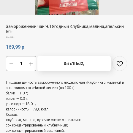
Замороженный чай ЧЛ Ягодный Клубника,малина,апельсин
50г
SKU:
20454
169,99
р.
&#x1f6d2;
Пищевая ценность замороженного ягодного чая «Клубника с малиной и
апельсином» от «Чистой линии» (на 100 г):
белки — 1,0 г;
жиры — 0,3 г;
углеводы — 18,0 г;
калорийность — 78,0 ккал.
Состав:
клубника, малина, кусочки свежего апельсина;
сок концентрированный клубничный;
сок концентрированный вишнёвый;