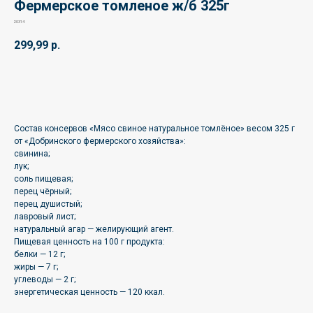
Фермерское томленое ж/б 325г
20314
299,99
р.
🛒
Состав консервов «Мясо свиное натуральное томлёное» весом 325 г
от «Добринского фермерского хозяйства»:
свинина;
лук;
соль пищевая;
перец чёрный;
перец душистый;
лавровый лист;
натуральный агар — желирующий агент.
Пищевая ценность на 100 г продукта:
белки — 12 г;
жиры — 7 г;
углеводы — 2 г;
энергетическая ценность — 120 ккал.