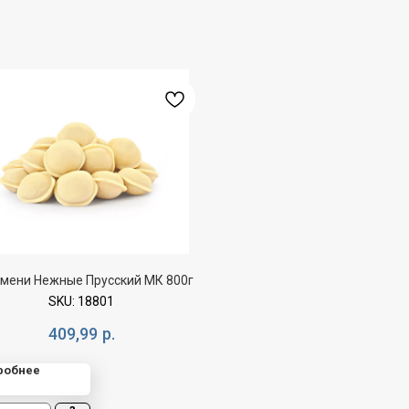
мени Нежные Прусский МК 800г
SKU:
18801
409,99
р.
робнее