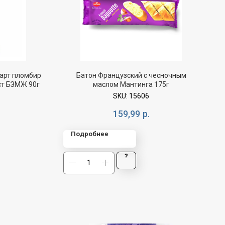
арт пломбир
Батон Французский с чесночным
ст БЗМЖ 90г
маслом Мантинга 175г
SKU:
15606
159,99
р.
Подробнее
?