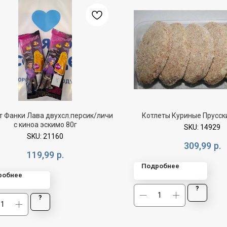
 Фанки Лава двухсл.персик/личи
Котлеты Куриные Прусск
с киноа эскимо 80г
SKU:
14929
SKU:
21160
309,99
р.
119,99
р.
Подробнее
робнее
?
?