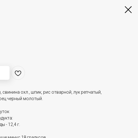
;
 свинина охл., шпик, рис отварной, лук репчатый,
ерец черный молотый.
суток
дукта:
ы - 12,4 г.
ыше минус 18 градусов