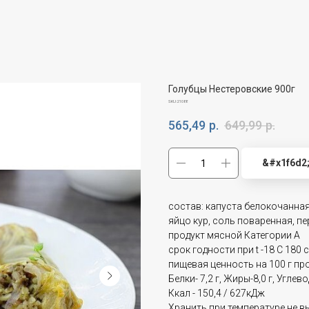
Голубцы Нестеровские 900г
SKU:
21088
565,49
р.
649,99
р.
&#x1f6d2
состав: капуста белокочанная,
яйцо кур, соль поваренная, п
продукт мясной Категории А
срок годности при t -18 C 180 
пищевая ценность на 100 г про
Белки- 7,2 г, Жиры-8,0 г, Углевод
Ккал - 150,4 / 627кДж
Хранить при температуре не в