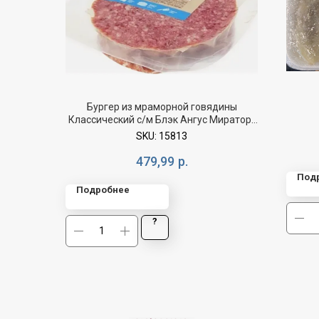
Бургер из мраморной говядины
Классический с/м Блэк Ангус Мираторг
(Брянск) 360г
SKU:
15813
479,99
р.
Под
Подробнее
?