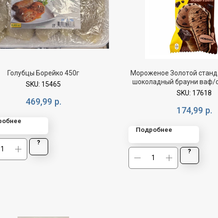
Голубцы Борейко 450г
Мороженое Золотой станд
шоколадный брауни ваф/
SKU:
15465
SKU:
17618
469,99
р.
174,99
р.
робнее
Подробнее
?
?