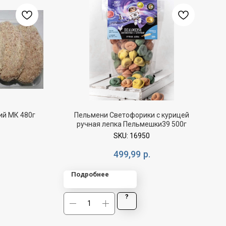
ий МК 480г
Пельмени Светофорики с курицей
ручная лепка Пельмешки39 500г
SKU:
16950
499,99
р.
Подробнее
?