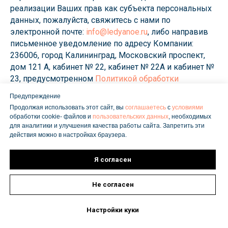
реализации Ваших прав как субъекта персональных
данных, пожалуйста, свяжитесь с нами по
электронной почте:
info@ledyanoe.ru
, либо направив
письменное уведомление по адресу Компании:
236006, город Калининград, Московский проспект,
дом 121 А, кабинет № 22, кабинет № 22А и кабинет №
23, предусмотренном
Политикой обработки
персональных данных.
Предупреждение
7. Используемые сторонние сервисы. Tilda
Продолжая использовать этот сайт, вы
соглашаетесь
с
условиями
Publishing, Yandex Advertising Network (РСЯ)
обработки cookie- файлов и
пользовательских данных
, необходимых
8. На сайте используется система управления
для аналитики и улучшения качества работы сайта. Запретить эти
действия можно в настройках браузера.
cookie-согласием, позволяющая пользователю
выбирать категории cookie, разрешенные к
Я согласен
использованию.
Не согласен
Настройки куки
главная
акции
каталог
вакансии
приложение